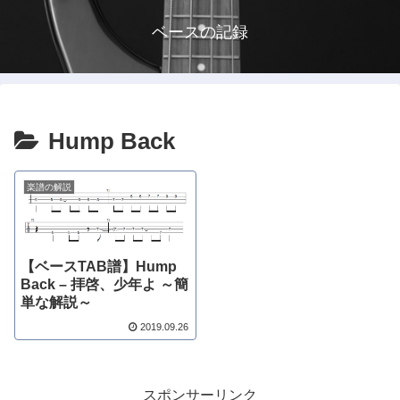
ベースの記録
Hump Back
楽譜の解説
【ベースTAB譜】Hump
Back – 拝啓、少年よ ～簡
単な解説～
2019.09.26
スポンサーリンク