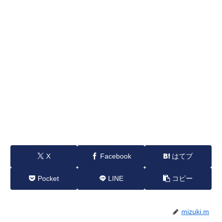
X
Facebook
はてブ
Pocket
LINE
コピー
mizuki.m